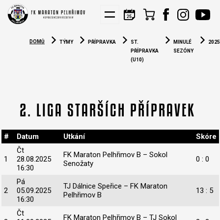
KIS
NÁBORY
PARTNEŘI
DOMŮ
TÝMY
PŘÍPRAVKA
ST.
MINULÉ
2025
PŘÍPRAVKA
SEZÓNY
(U10)
2. LIGA STARŠÍCH PŘÍPRAVEK
#
Datum
Utkání
Skóre
Čt
FK Maraton Pelhřimov B – Sokol
1
28.08.2025
0 : 0
Senožaty
16:30
Pá
TJ Dálnice Speřice – FK Maraton
2
05.09.2025
13 : 5
Pelhřimov B
16:30
Čt
FK Maraton Pelhřimov B – TJ Sokol