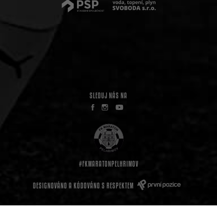
SLEDUJ NÁS NA
#FKMARATONPELHRIMOV
DESIGNOVÁNO A KÓDOVÁNO S RESPEKTEM