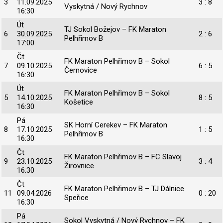
3
11.09.2025
3 : 8
Vyskytná / Nový Rychnov
16:30
Út
TJ Sokol Božejov – FK Maraton
6
30.09.2025
2 : 6
Pelhřimov B
17:00
Čt
FK Maraton Pelhřimov B – Sokol
7
09.10.2025
6 : 5
Černovice
16:30
Út
FK Maraton Pelhřimov B – Sokol
5
14.10.2025
8 : 5
Košetice
16:30
Pá
SK Horní Cerekev – FK Maraton
8
17.10.2025
1 : 5
Pelhřimov B
16:30
Čt
FK Maraton Pelhřimov B – FC Slavoj
9
23.10.2025
3 : 4
Žirovnice
16:30
Čt
FK Maraton Pelhřimov B – TJ Dálnice
11
09.04.2026
0 : 20
Speřice
16:30
Pá
Sokol Vyskytná / Nový Rychnov – FK