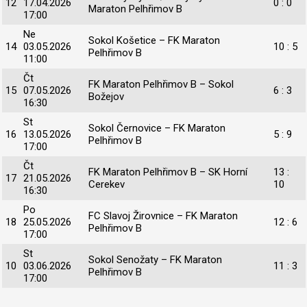
12
17.04.2026
0 : 0
Maraton Pelhřimov B
17:00
Ne
Sokol Košetice – FK Maraton
14
03.05.2026
10 : 5
Pelhřimov B
11:00
Čt
FK Maraton Pelhřimov B – Sokol
15
07.05.2026
6 : 3
Božejov
16:30
St
Sokol Černovice – FK Maraton
16
13.05.2026
5 : 9
Pelhřimov B
17:00
Čt
FK Maraton Pelhřimov B – SK Horní
13 :
17
21.05.2026
Cerekev
10
16:30
Po
FC Slavoj Žirovnice – FK Maraton
18
25.05.2026
12 : 6
Pelhřimov B
17:00
St
Sokol Senožaty – FK Maraton
10
03.06.2026
11 : 3
Pelhřimov B
17:00