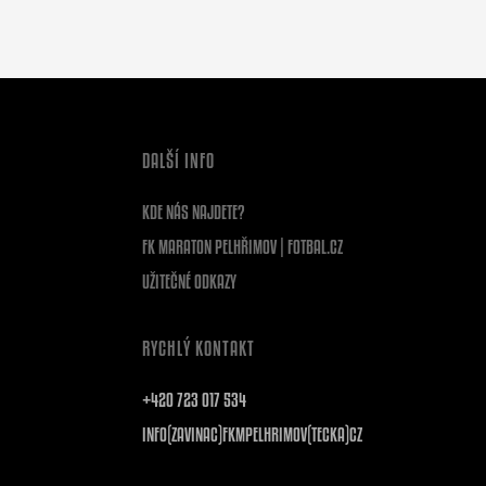
DALŠÍ INFO
KDE NÁS NAJDETE?
FK MARATON PELHŘIMOV | FOTBAL.CZ
UŽITEČNÉ ODKAZY
RYCHLÝ KONTAKT
+420 723 017 534
INFO(ZAVINAC)FKMPELHRIMOV(TECKA)CZ