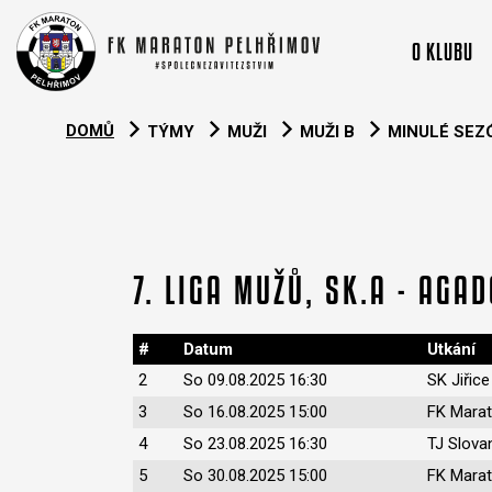
O KLUBU
DOMŮ
TÝMY
MUŽI
MUŽI B
MINULÉ SEZ
7. LIGA MUŽŮ, SK.A - AGA
#
Datum
Utkání
2
So 09.08.2025 16:30
SK Jiřic
3
So 16.08.2025 15:00
FK Marat
4
So 23.08.2025 16:30
TJ Slova
5
So 30.08.2025 15:00
FK Marat