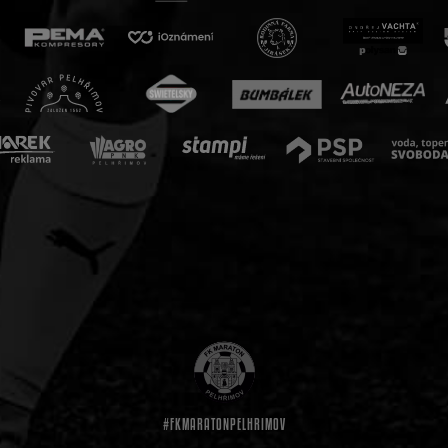
#FKMARATONPELHRIMOV