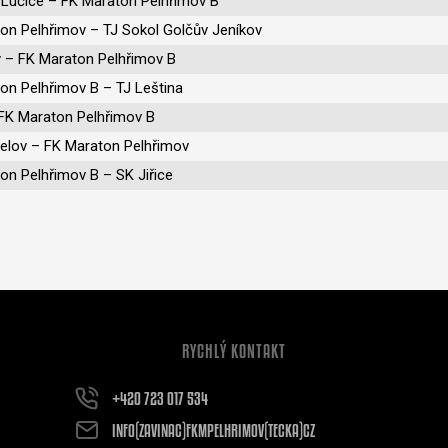
 Lučice – FK Maraton Pelhřimov B
on Pelhřimov – TJ Sokol Golčův Jeníkov
 – FK Maraton Pelhřimov B
on Pelhřimov B – TJ Leština
 FK Maraton Pelhřimov B
telov – FK Maraton Pelhřimov
on Pelhřimov B – SK Jiřice
RYCHLÝ KONTAKT
+420 723 017 534
INFO(ZAVINAC)FKMPELHRIMOV(TECKA)CZ