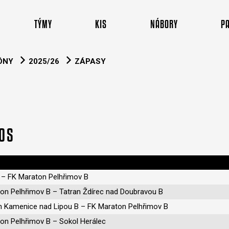
TÝMY
KIS
NÁBORY
P
ÓNY
2025/26
ZÁPASY
DOS
e – FK Maraton Pelhřimov B
on Pelhřimov B – Tatran Ždírec nad Doubravou B
n Kamenice nad Lipou B – FK Maraton Pelhřimov B
on Pelhřimov B – Sokol Herálec