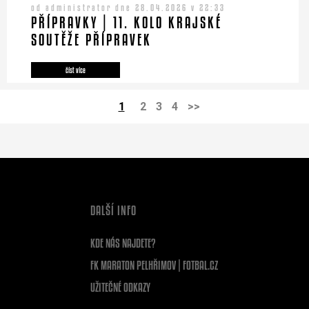
od administrator dne 28.04.2026 v 22:33
PŘÍPRAVKY | 11. KOLO KRAJSKÉ
SOUTĚŽE PŘÍPRAVEK
číst více
1
2
3
4
>>
DALŠÍ INFO
KDE NÁS NAJDETE?
FK MARATON PELHŘIMOV | FOTBAL.CZ
UŽITEČNÉ ODKAZY