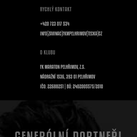
RYCHLÝ KONTAKT
+420 723 017 534
INFO(ZAVINAC)FKMPELHRIMOV(TECKA)CZ
O KLUBU
FK MARATON PELHŘIMOV, Z.S.
NÁDRAŽNÍ 1536, 393 01 PELHŘIMOV
IČO: 22688251 | BÚ: 2402005575/2010