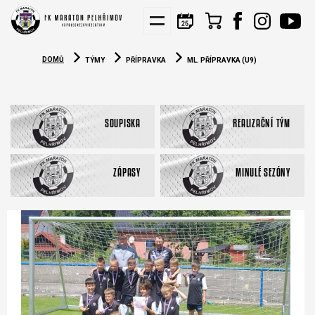
KIS
NÁBORY
PARTNEŘI
DOMŮ
TÝMY
PŘÍPRAVKA
ML. PŘÍPRAVKA (U9)
SOUPISKA
REALIZAČNÍ TÝM
ZÁPASY
MINULÉ SEZÓNY