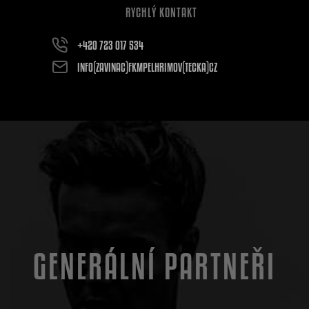
RYCHLÝ KONTAKT
+420 723 017 534
INFO(ZAVINAC)FKMPELHRIMOV(TECKA)CZ
GENERÁLNÍ PARTNEŘI