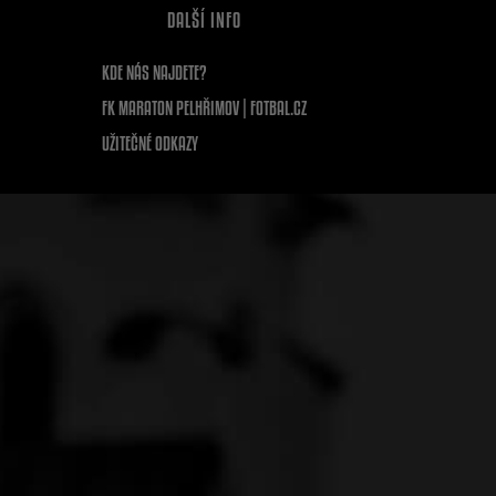
DALŠÍ INFO
KDE NÁS NAJDETE?
FK MARATON PELHŘIMOV | FOTBAL.CZ
UŽITEČNÉ ODKAZY