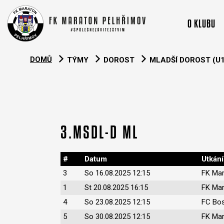
O KLUBU
DOMŮ
TÝMY
DOROST
MLADŠÍ DOROST (U1
3.MSDL-D ML
#
Datum
Utkání
3
So 16.08.2025 12:15
FK Mar
1
St 20.08.2025 16:15
FK Mar
4
So 23.08.2025 12:15
FC Bos
5
So 30.08.2025 12:15
FK Mar