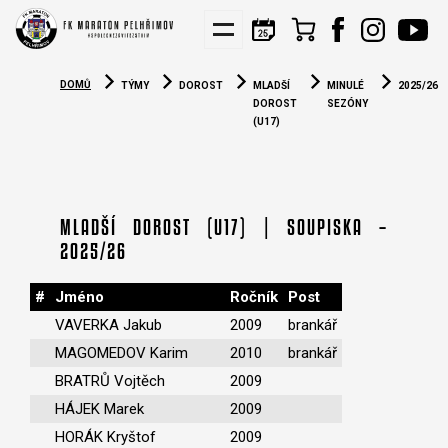
KIS
NÁBORY
PARTNEŘI
DOMŮ
TÝMY
DOROST
MLADŠÍ
MINULÉ
2025/26
DOROST
SEZÓNY
(U17)
MLADŠÍ DOROST (U17) | SOUPISKA –
2025/26
#
Jméno
Ročník
Post
VAVERKA Jakub
2009
brankář
MAGOMEDOV Karim
2010
brankář
BRATRŮ Vojtěch
2009
HÁJEK Marek
2009
HORÁK Kryštof
2009