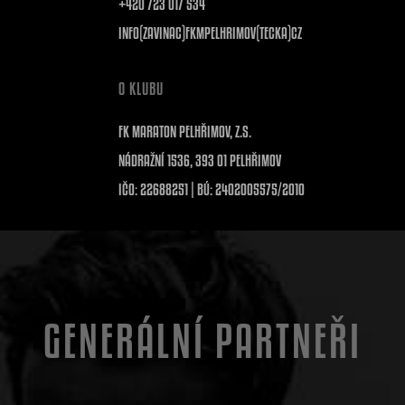
+420 723 017 534
INFO(ZAVINAC)FKMPELHRIMOV(TECKA)CZ
O KLUBU
FK MARATON PELHŘIMOV, Z.S.
NÁDRAŽNÍ 1536, 393 01 PELHŘIMOV
IČO: 22688251 | BÚ: 2402005575/2010
GENERÁLNÍ PARTNEŘI