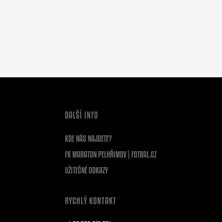
DALŠÍ INFO
KDE NÁS NAJDETE?
FK MARATON PELHŘIMOV | FOTBAL.CZ
UŽITEČNÉ ODKAZY
RYCHLÝ KONTAKT