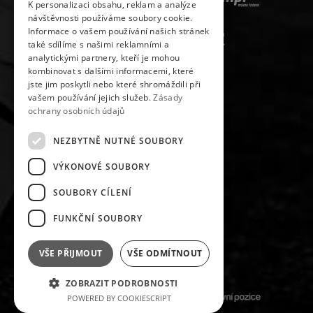
K personalizaci obsahu, reklam a analýze
návštěvnosti používáme soubory cookie.
Informace o vašem používání našich stránek
také sdílíme s našimi reklamními a
analytickými partnery, kteří je mohou
kombinovat s dalšími informacemi, které
jste jim poskytli nebo které shromáždili při
vašem používání jejich služeb.
Zásady
ochrany osobních údajů
NEZBYTNĚ NUTNÉ SOUBORY
VÝKONOVÉ SOUBORY
SLEDUJ NÁS NA
SOUBORY CÍLENÍ
FUNKČNÍ SOUBORY
VŠE PŘIJMOUT
VŠE ODMÍTNOUT
#FKMARATONPELHRIMOV
ZOBRAZIT PODROBNOSTI
POWERED BY COOKIESCRIPT
DESIGNOVÁNO A KÓDOVÁNO S RESPEKTEM