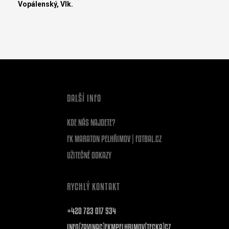
Vopálenský, Vlk.
DALŠÍ INFO
KDE NÁS NAJDETE?
FK MARATON PELHŘIMOV | FOTBAL.CZ
UŽITEČNÉ ODKAZY
RYCHLÝ KONTAKT
+420 723 017 534
INFO(ZAVINAC)FKMPELHRIMOV(TECKA)CZ