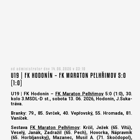
od administrator dne 14.06.2026 v 23:10
U19 | FK HODONÍN – FK MARATON PELHŘIMOV 5:0
(1:0)
U19 | FK Hodonín –
FK Maraton Pelhřimov
5:0 (1:0), 30.
kolo 3.MSDL-D st., sobota 13. 06. 2026, Hodonín, J.Suka-
tráva.
Branky: 79., 85. Svrček, 40. Vepřovský, 55. Hromada, 81.
Vaníček.
Sestava
FK Maraton Pelhřimov
: Krčil, Ježek (65. Vítů),
Veselý, Janák, Zadražil (65. Pech), Hovorka, Nápravník
(65. Horbljanskyj), Mazanec, Musil A. (71. Skočdopol),