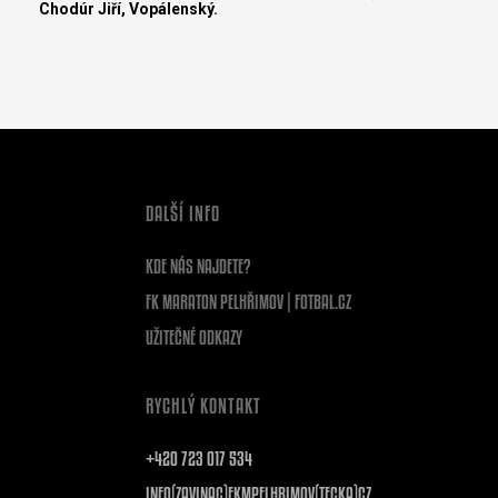
Chodúr Jiří, Vopálenský.
DALŠÍ INFO
KDE NÁS NAJDETE?
FK MARATON PELHŘIMOV | FOTBAL.CZ
UŽITEČNÉ ODKAZY
RYCHLÝ KONTAKT
+420 723 017 534
INFO(ZAVINAC)FKMPELHRIMOV(TECKA)CZ