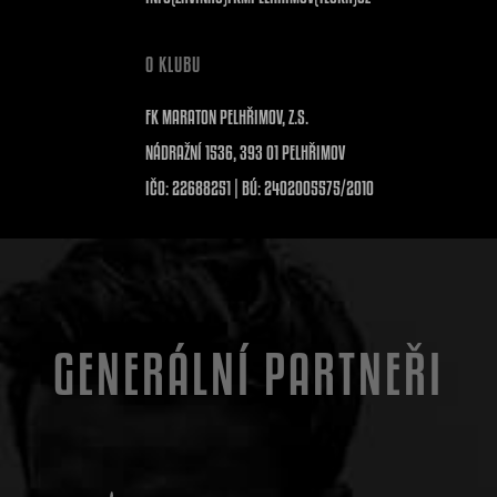
O KLUBU
FK MARATON PELHŘIMOV, Z.S.
NÁDRAŽNÍ 1536, 393 01 PELHŘIMOV
IČO: 22688251 | BÚ: 2402005575/2010
GENERÁLNÍ PARTNEŘI