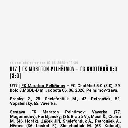
od administrator dne 07.06.2026 v 13:29
U17 | FK MARATON PELHŘIMOV – FC CHOTĚBOŘ 5:0
(3:0)
U17 |
FK Maraton Pelhřimov
– FC Chotěboř 5:0 (3:0), 29.
kolo 3.MSDL-D ml., sobota 06. 06. 2026, Pelhřimov-tráva.
Branky: 2., 25. Shelefontiuk M., 42. Petroušek, 51.
Vopálenský, 65. Vaverka.
Sestava
FK Maraton Pelhřimov
: Vaverka (77.
Magomedov), Horbljanskyj (36. Bratrů V.), Musil Š., Cichra
M. (46. Horák), Žáček Jiří, Shelefontiuk A., Petroušek A.,
Němec (36. Loskot F.), Shelefontiuk M. (68. Kohout),