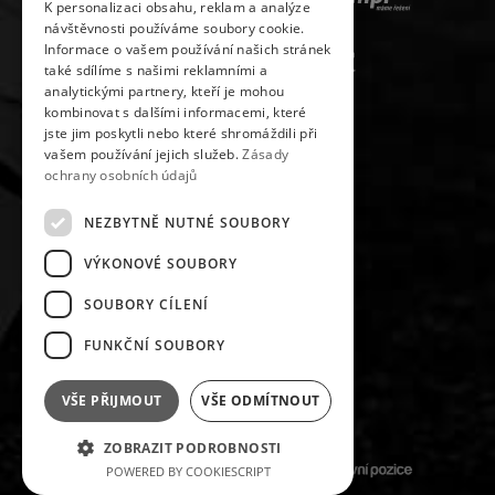
K personalizaci obsahu, reklam a analýze
návštěvnosti používáme soubory cookie.
Informace o vašem používání našich stránek
také sdílíme s našimi reklamními a
analytickými partnery, kteří je mohou
kombinovat s dalšími informacemi, které
jste jim poskytli nebo které shromáždili při
vašem používání jejich služeb.
Zásady
ochrany osobních údajů
NEZBYTNĚ NUTNÉ SOUBORY
VÝKONOVÉ SOUBORY
SLEDUJ NÁS NA
SOUBORY CÍLENÍ
FUNKČNÍ SOUBORY
VŠE PŘIJMOUT
VŠE ODMÍTNOUT
#FKMARATONPELHRIMOV
ZOBRAZIT PODROBNOSTI
POWERED BY COOKIESCRIPT
DESIGNOVÁNO A KÓDOVÁNO S RESPEKTEM