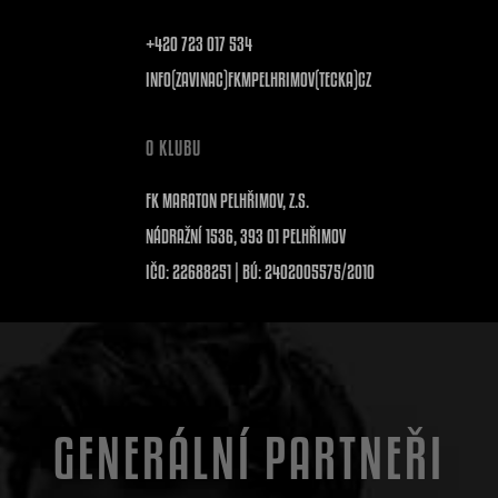
+420 723 017 534
INFO(ZAVINAC)FKMPELHRIMOV(TECKA)CZ
O KLUBU
FK MARATON PELHŘIMOV, Z.S.
NÁDRAŽNÍ 1536, 393 01 PELHŘIMOV
IČO: 22688251 | BÚ: 2402005575/2010
GENERÁLNÍ PARTNEŘI