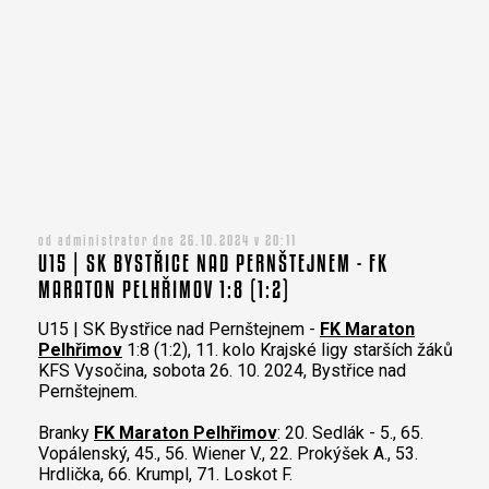
od administrator dne 26.10.2024 v 20:11
U15 | SK BYSTŘICE NAD PERNŠTEJNEM - FK
MARATON PELHŘIMOV 1:8 (1:2)
U15 | SK Bystřice nad Pernštejnem -
FK Maraton
Pelhřimov
1:8 (1:2), 11. kolo Krajské ligy starších žáků
KFS Vysočina, sobota 26. 10. 2024, Bystřice nad
Pernštejnem.
Branky
FK Maraton Pelhřimov
: 20. Sedlák - 5., 65.
Vopálenský, 45., 56. Wiener V., 22. Prokýšek A., 53.
Hrdlička, 66. Krumpl, 71. Loskot F.