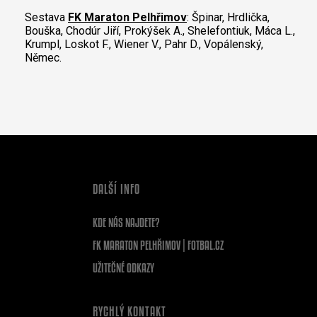
Sestava
FK Maraton Pelhřimov
: Špinar, Hrdlička,
Bouška, Chodúr Jiří, Prokýšek A., Shelefontiuk, Máca L.,
Krumpl, Loskot F., Wiener V., Pahr D., Vopálenský,
Němec.
DALŠÍ INFO
KDE NÁS NAJDETE?
FK MARATON PELHŘIMOV | FOTBAL.CZ
UŽITEČNÉ ODKAZY
RYCHLÝ KONTAKT