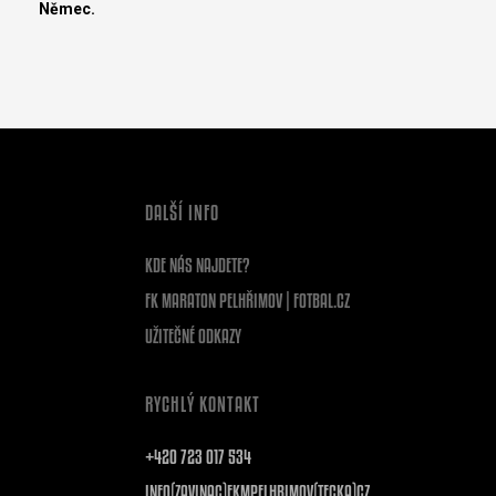
Němec.
DALŠÍ INFO
KDE NÁS NAJDETE?
FK MARATON PELHŘIMOV | FOTBAL.CZ
UŽITEČNÉ ODKAZY
RYCHLÝ KONTAKT
+420 723 017 534
INFO(ZAVINAC)FKMPELHRIMOV(TECKA)CZ