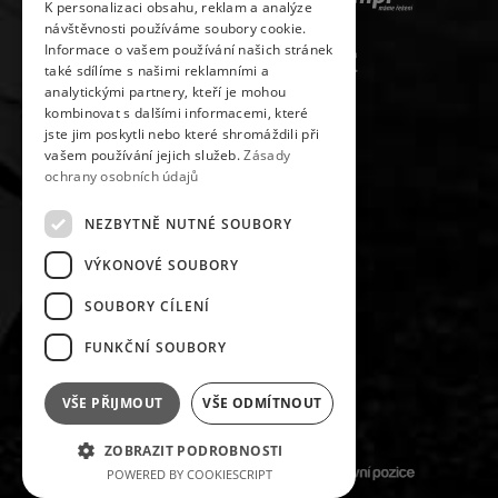
K personalizaci obsahu, reklam a analýze
návštěvnosti používáme soubory cookie.
Informace o vašem používání našich stránek
také sdílíme s našimi reklamními a
analytickými partnery, kteří je mohou
kombinovat s dalšími informacemi, které
jste jim poskytli nebo které shromáždili při
vašem používání jejich služeb.
Zásady
ochrany osobních údajů
NEZBYTNĚ NUTNÉ SOUBORY
VÝKONOVÉ SOUBORY
SLEDUJ NÁS NA
SOUBORY CÍLENÍ
FUNKČNÍ SOUBORY
VŠE PŘIJMOUT
VŠE ODMÍTNOUT
#FKMARATONPELHRIMOV
ZOBRAZIT PODROBNOSTI
POWERED BY COOKIESCRIPT
DESIGNOVÁNO A KÓDOVÁNO S RESPEKTEM