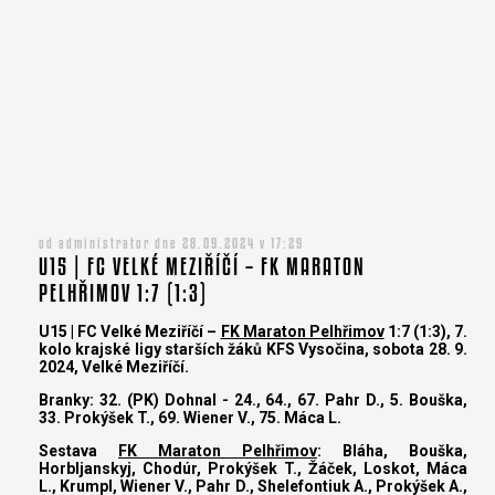
od administrator dne 28.09.2024 v 17:29
U15 | FC VELKÉ MEZIŘÍČÍ – FK MARATON
PELHŘIMOV 1:7 (1:3)
U15 | FC Velké Meziříčí –
FK Maraton Pelhřimov
1:7 (1:3), 7.
kolo krajské ligy starších žáků KFS Vysočina, sobota 28. 9.
2024, Velké Meziříčí.
Branky: 32. (PK) Dohnal - 24., 64., 67. Pahr D., 5. Bouška,
33. Prokýšek T., 69. Wiener V., 75. Máca L.
Sestava
FK Maraton Pelhřimov
: Bláha, Bouška,
Horbljanskyj, Chodúr, Prokýšek T., Žáček, Loskot, Máca
L., Krumpl, Wiener V., Pahr D., Shelefontiuk A., Prokýšek A.,