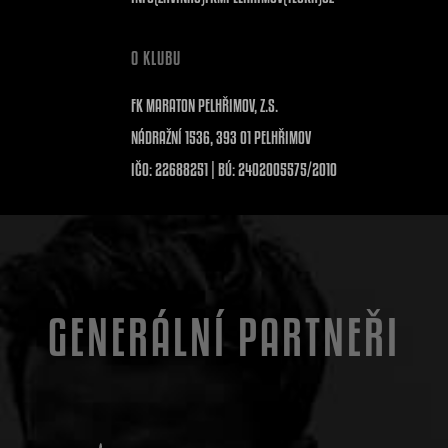
O KLUBU
FK MARATON PELHŘIMOV, Z.S.
NÁDRAŽNÍ 1536, 393 01 PELHŘIMOV
IČO: 22688251 | BÚ: 2402005575/2010
GENERÁLNÍ PARTNEŘI