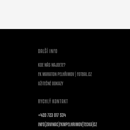
DALŠÍ INFO
KDE NÁS NAJDETE?
FK MARATON PELHŘIMOV | FOTBAL.CZ
UŽITEČNÉ ODKAZY
RYCHLÝ KONTAKT
+420 723 017 534
INFO(ZAVINAC)FKMPELHRIMOV(TECKA)CZ