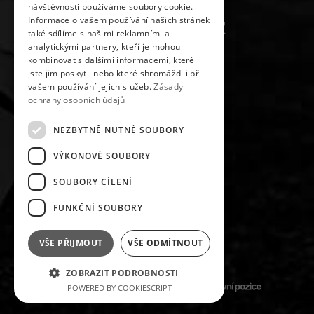
návštěvnosti používáme soubory cookie.
Informace o vašem používání našich stránek
také sdílíme s našimi reklamními a
analytickými partnery, kteří je mohou
kombinovat s dalšími informacemi, které
jste jim poskytli nebo které shromáždili při
vašem používání jejich služeb.
Zásady
ochrany osobních údajů
NEZBYTNĚ NUTNÉ SOUBORY
VÝKONOVÉ SOUBORY
SLEDUJ NÁS NA
SOUBORY CÍLENÍ
FUNKČNÍ SOUBORY
VŠE PŘIJMOUT
VŠE ODMÍTNOUT
#FKMARATONPELHRIMOV
ZOBRAZIT PODROBNOSTI
POWERED BY COOKIESCRIPT
DESIGNOVÁNO A KÓDOVÁNO S RESPEKTEM