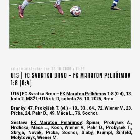
od administrator dne 26.10.2025 v 11:29
U15 | FC SVRATKA BRNO – FK MARATON PELHŘIMOV
1:8 (0:4)
U15 | FC Svratka Brno –
FK Maraton Pelhřimov
1:8 (0:4), 13.
kolo 2. MSŽL-U15 sk. D, sobota 25. 10. 2025, Brno.
Branky: 47. Prokýšek T. (vl.) - 18., 33., 64., 72. Wiener V., 23.
Pícka, 24. Pahr D., 49. Máca L., 76. Sochor.
Sestava
FK Maraton Pelhřimov
: Špinar, Prokýšek A.,
Hrdlička, Máca L., Koch, Wiener V., Pahr D., Prokýšek T.,
Skryja, Novák, Pícka, Sochor, Slabý, Krumpl, Šinfeld,
Molytovnyk, Wiener M.