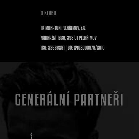
O KLUBU
FK MARATON PELHŘIMOV, Z.S.
NÁDRAŽNÍ 1536, 393 01 PELHŘIMOV
IČO: 22688251 | BÚ: 2402005575/2010
GENERÁLNÍ PARTNEŘI